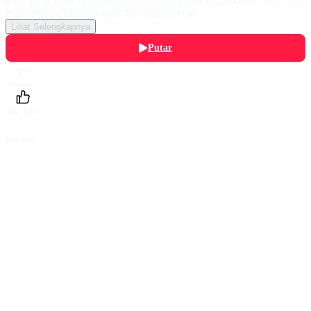
Kucing, si kecil belajar mencegah bahaya, menjaga kebersihan, dan
melindungi diri lewat lagu dan animasi seru.
Lihat Selengkapnya
Putar
Daftarku
Beri Nilai
Bagikan