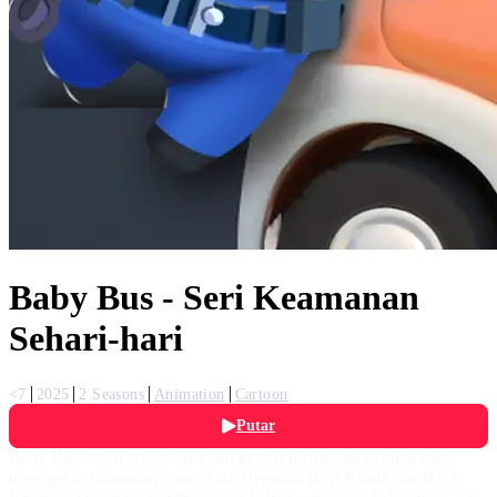
Baby Bus - Seri Keamanan
Sehari-hari
<7
2025
2 Seasons
Animation
Cartoon
Putar
Baby Bus ? Seri Keamanan Sehari-hari mengajarkan anak cara
menjaga keselamatan setiap hari. Bersama Bayi Panda dan Bayi