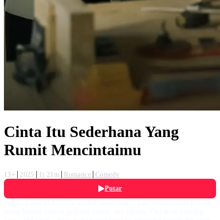
Cinta Itu Sederhana Yang
Rumit Mencintaimu
13+
2025
1j 21m
Romance
Comedy
Putar
Naura lewat di koridor sambil bawa map tebal. Semua mata tertuju
sama Naura, cewek popular cantik dan cerdas. Dia anak ranking