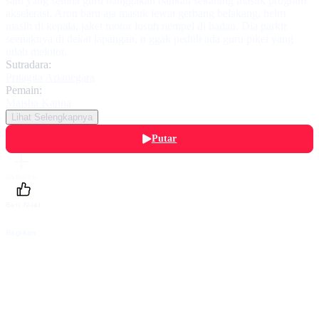
satu yang semua guru banggakan bahkan sekarang masuk program
akselerasi. Aron baru aja masuk lewat gerbang belakang, helm
masih di kepala, jaket motor lusuh nempel di badan. Dia parkir
seenaknya di dekat lapangan, n ggak peduli ada guru piket yang
udah melotot.
Sutradara:
Pritagita Arianegara
Pemain:
Maisha Kanna
Lihat Selengkapnya
Putar
Daftarku
Beri Nilai
Bagikan