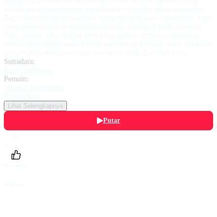
Hidupnya berubah setelah bertemu Alisa, wanita misterius yang
membawa keberuntungan, membantunya sukses dalam penjualan.
Zaki kemudian memenangkan kompetisi melawan sahabatnya, Yudi,
yang ternyata adalah saudara tirinya dan dalang di balik kesialan
Zaki. Ketika Alisa diculik oleh Intan karena cemburu, terungkap
bahwa Yudi adalah otak di balik penculikan tersebut. Intan akhirnya
menyesali perbuatannya dan merelakan cinta Zaki dan Alisa.
Sutradara:
Rievy Indriasari
Pemain:
Shanice Margaretha
,
Ridho Illahi
Lihat Selengkapnya
Putar
Daftarku
Beri Nilai
Bagikan