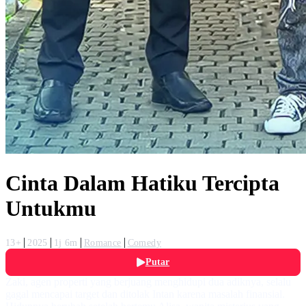
Cinta Dalam Hatiku Tercipta
Untukmu
13+
2025
1j 6m
Romance
Comedy
Putar
Zaki, agen properti yang berjuang menghidupi dua adiknya, selalu
gagal mencapai target dan ditolak Intan karena masalah finansial.