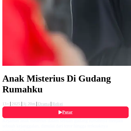
Anak Misterius Di Gudang
Rumahku
13+
2025
1j 20m
Drama
Religi
Putar
Kejadian anak misterius dalam sebuah gudang rumahnya menjadi
sebuah kejanggalan, dimulai dari teror hingga terkuaknya