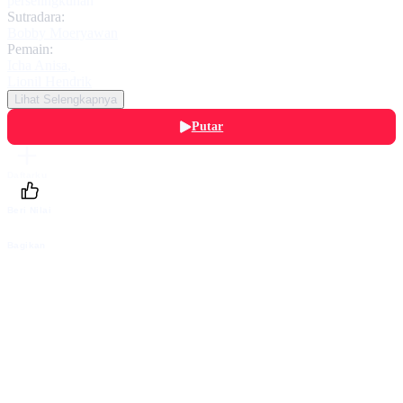
perselingkuhan
Sutradara:
Bobby Moeryawan
Pemain:
Icha Anisa
,
Lionil Hendrik
Lihat Selengkapnya
Putar
Daftarku
Beri Nilai
Bagikan