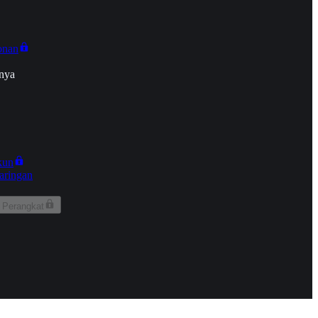
onan
nya
kun
aringan
 Perangkat