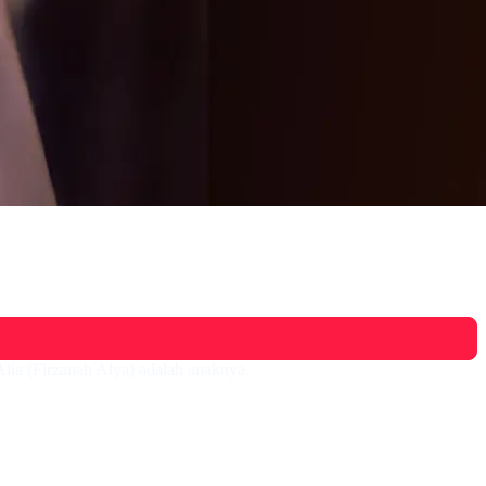
Alia (Firzanah Alya) adalah anaknya.