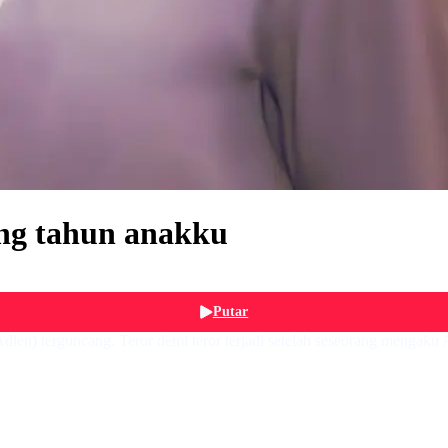
ang tahun anakku
Putar
dlen) terguncang. Teror demi teror terjadi setelah seseorang mengaku 