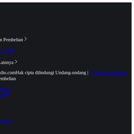
n Pembelian
e TV
Lainnya
idio.com
Hak cipta dilindungi Undang-undang
|
Syarat & Ketentuan
embelian
emier
tif
oucher