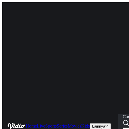
Car
Home
Live
Sports
Series
Movies
Kids
Lainnya