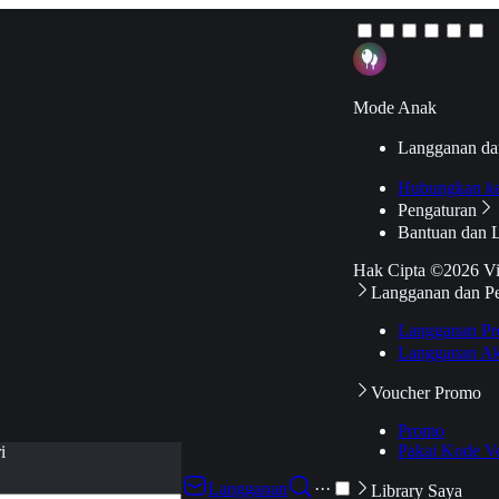
Mode Anak
Langganan da
Hubungkan k
Pengaturan
Bantuan dan 
Hak Cipta ©2026 V
Langganan dan P
Langganan Pr
Langganan Ak
Voucher Promo
Promo
Pakai Kode V
i
Langganan
···
Library Saya