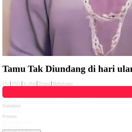
Tamu Tak Diundang di hari ul
13+
2025
1j 20m
Drama
Melodrama
Prahara yang membuat keluarga Soni (Ferdi Ali) dan Wati (Michella A
Sutradara:
A. Septian
Pemain:
Michella Adlen
,
Ferdi Ali