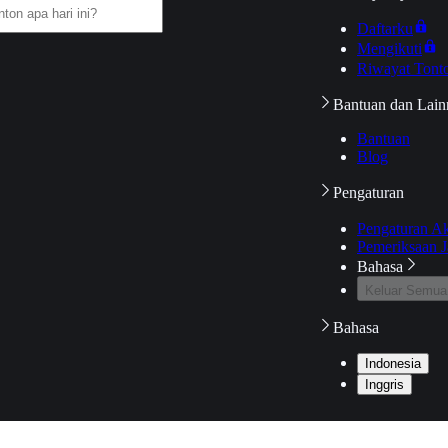
Daftarku
Mengikuti
Riwayat Tont
Bantuan dan Lain
Bantuan
Blog
Pengaturan
Pengaturan A
Pemeriksaan J
Bahasa
Keluar Semua
Bahasa
Indonesia
Inggris