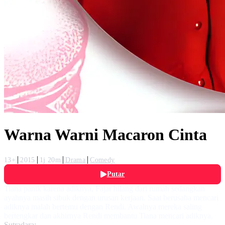
Warna Warni Macaron Cinta
13+
2015
1j 20m
Drama
Comedy
Putar
Tiana panik karena adiknya, Fajar hilang dari rumah sedangkan
ayahnya masih sibuk dengan urusan kerjaan. Saat berusaha mencari
adiknya malah bertemu dengan Rendi. Awalnya mereka saling
bertengkar dan akhirnya Rendi membantu Tiana mencari adiknya.
Sutradara: