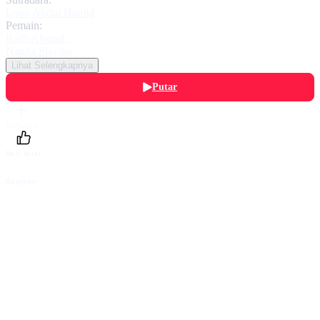
Lono Abdul Hamid
Pemain:
Raffi Ahmad
,
Nagita Slavina
Lihat Selengkapnya
Putar
Daftarku
Beri Nilai
Bagikan