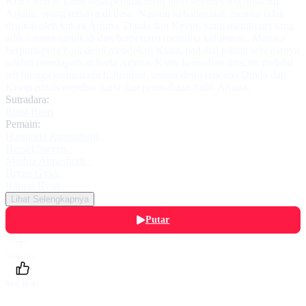
Kiara adalah gadis desa penjual buah hasil kebun yang dinikahi
Arjuna, orang terkaya di desa. Namun kebahagiaan mereka tidak
disukai oleh kakak Arjuna, Dinda dan Kevin, yang membenci sang
adik karena menikah dan berpotensi memiliki keturunan. Mereka
berpura-pura baik demi mendekati Kiara, padahal tujuan sebenarnya
adalah mendapatkan harta Arjuna. Kiara kemudian diracun melalui
teh hingga mengalami halusinasi, semua demi rencana Dinda dan
Kevin untuk merebut harta dan perusahaan milik Arjuna.
Sutradara:
Rizal Basri
Pemain:
Hasninda Ramadhani
,
Hessel Steven
,
Muthia Almashudi
,
Bryan Gysa
,
Ranjas Ryan
Lihat Selengkapnya
Putar
Daftarku
Beri Nilai