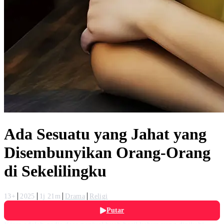
Ada Sesuatu yang Jahat yang
Disembunyikan Orang-Orang
di Sekelilingku
13+
2025
1j 21m
Drama
Religi
Putar