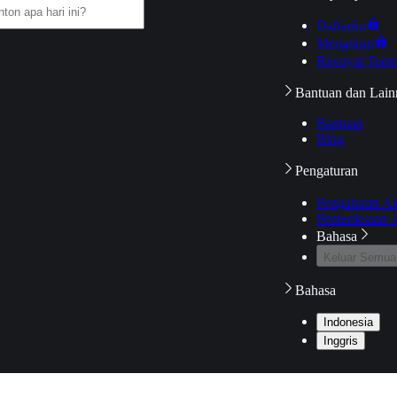
Daftarku
Mengikuti
Riwayat Tont
Bantuan dan Lain
Bantuan
Blog
Pengaturan
Pengaturan A
Pemeriksaan J
Bahasa
Keluar Semua
Bahasa
Indonesia
Inggris