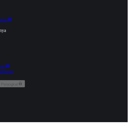
onan
nya
kun
aringan
 Perangkat