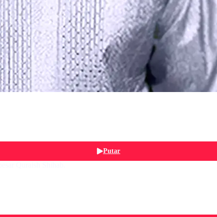
Putar
besar Quraish Shihab.