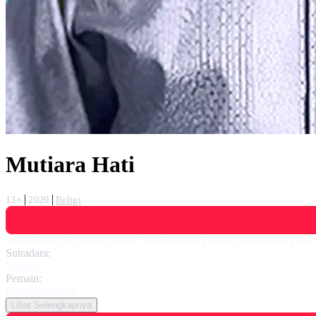
Mutiara Hati
13+
2020
Religi
Mendalami sisi religius islami Anda dengan kultum singkat dari guru 
Sutradara:
Various
Pemain:
Quraish Shihab
Lihat Selengkapnya