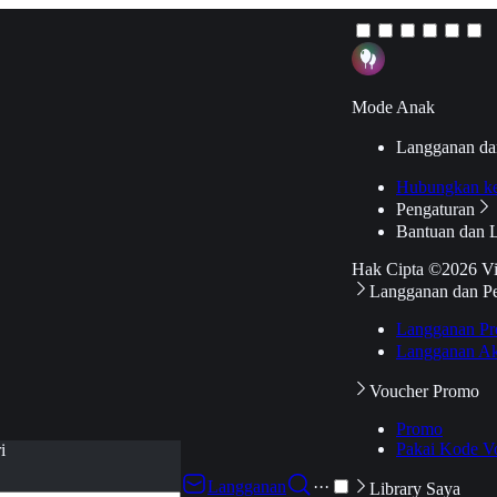
Mode Anak
Langganan da
Hubungkan k
Pengaturan
Bantuan dan 
Hak Cipta ©2026 V
Langganan dan P
Langganan Pr
Langganan Ak
Voucher Promo
Promo
Pakai Kode V
i
Langganan
···
Library Saya