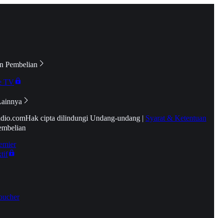
n Pembelian
e TV
Lainnya
idio.com
Hak cipta dilindungi Undang-undang
|
Syarat & Ketentuan
embelian
emier
tif
oucher