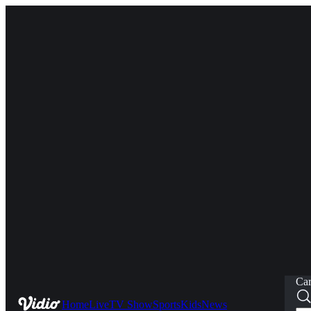
Car
Home
Live
TV Show
Sports
Kids
News