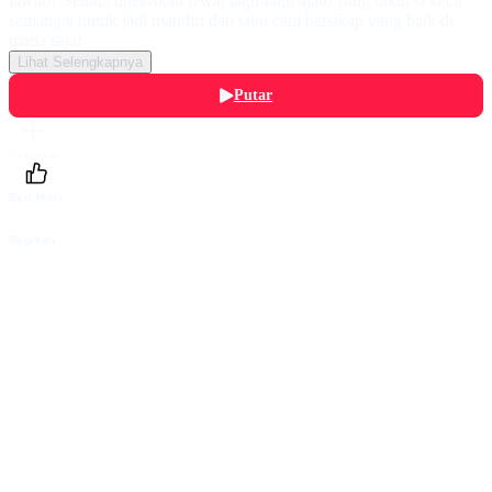
jawab? Semua dijelaskan lewat lagu-lagu ajaib yang bikin si kecil
semangat untuk jadi mandiri dan tahu cara bersikap yang baik di
mana saja!
Lihat Selengkapnya
Putar
Daftarku
Beri Nilai
Bagikan