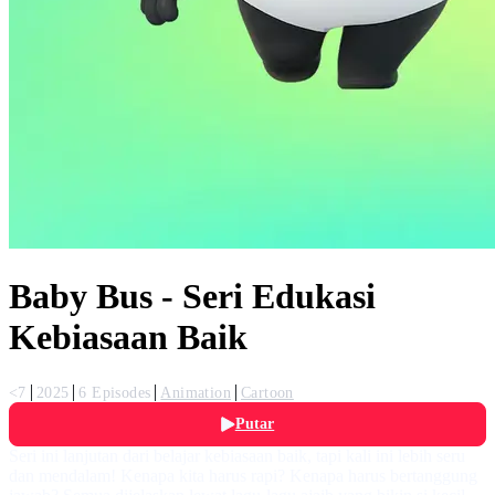
Baby Bus - Seri Edukasi
Kebiasaan Baik
<7
2025
6 Episodes
Animation
Cartoon
Putar
Seri ini lanjutan dari belajar kebiasaan baik, tapi kali ini lebih seru
dan mendalam! Kenapa kita harus rapi? Kenapa harus bertanggung