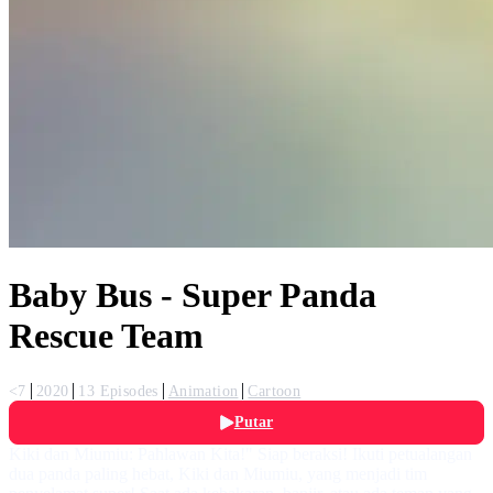
Baby Bus - Super Panda
Rescue Team
<7
2020
13 Episodes
Animation
Cartoon
Putar
Kiki dan Miumiu: Pahlawan Kita!" Siap beraksi! Ikuti petualangan
dua panda paling hebat, Kiki dan Miumiu, yang menjadi tim