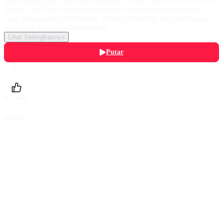
penyelamat super! Saat ada kebakaran, banjir, atau ada teman yang
hilang, Tim Panda datang membantu! Penuh lagu penyemangat
yang mengajarkan keberanian, tolong-menolong, dan pentingnya
siap siaga dalam keadaan darurat.
Lihat Selengkapnya
Putar
Daftarku
Beri Nilai
Bagikan