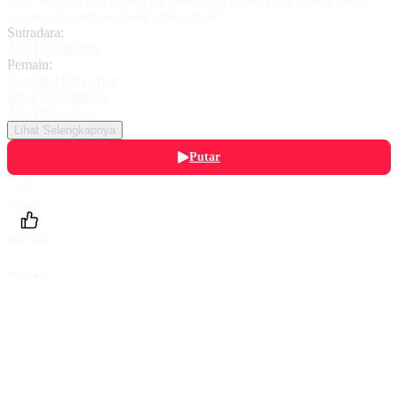
teror. Bahkan cinta palsu itu merenggut orang yang paling Ladia
sayang. Bagaimana kisah selanjutnya?
Sutradara:
Aca Hasanuddin
Pemain:
Angelica Simperler
,
Ichal Muhammad
,
Aga Dirgantara
Lihat Selengkapnya
Putar
Daftarku
Beri Nilai
Bagikan