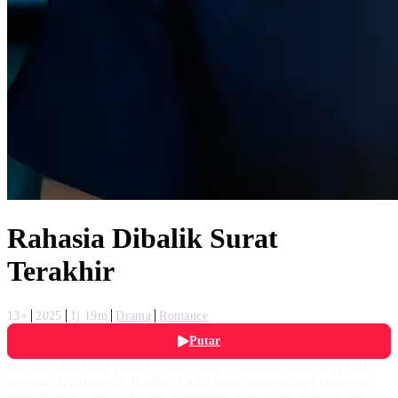
Rahasia Dibalik Surat
Terakhir
13+
2025
1j 19m
Drama
Romance
Putar
Berawal dari cinta palsu belaka, Ladia (Angelica Simperler) harus
terjebak di dalamnya. Bahkan Ladia harus menghadapi beberapa