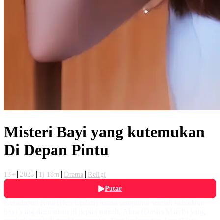
Misteri Bayi yang kutemukan
Di Depan Pintu
13+
2025
1j 18m
Drama
Religi
Putar
Kehidupan Rina (Dea Lestari) terasa sempurna setelah kehadiran
bayi yang ditemukan di depan rumah, Alma (Dasha March) yang