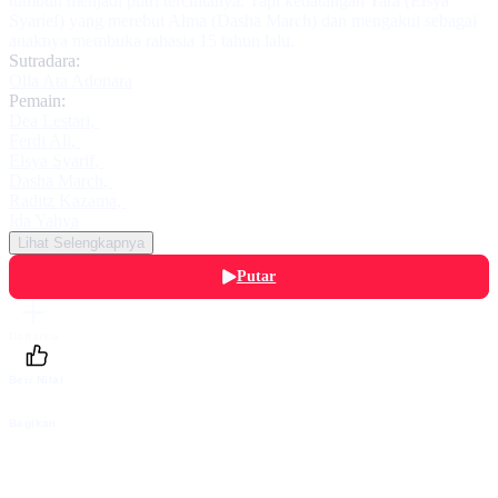
tumbuh menjadi putri tercintanya. Tapi kedatangan Tara (Elsya
Syarief) yang merebut Alma (Dasha March) dan mengakui sebagai
anaknya membuka rahasia 15 tahun lalu.
Sutradara:
Olla Ata Adonara
Pemain:
Dea Lestari
,
Ferdi Ali
,
Elsya Syarif
,
Dasha March
,
Raditz Kazama
,
Ida Yahya
Lihat Selengkapnya
Putar
Daftarku
Beri Nilai
Bagikan