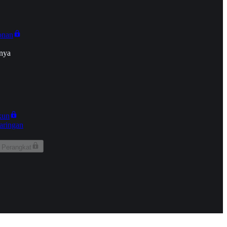
onan
nya
kun
aringan
 Perangkat