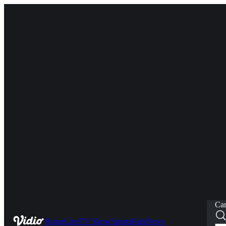
Car
Home
Live
TV Show
Sports
Kids
News