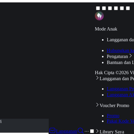
Mode Anak
Langganan da
Hubungkan k
Pengaturan
Bantuan dan 
Hak Cipta ©2026 V
Langganan dan P
Langganan Pr
Langganan Ak
Voucher Promo
Promo
Pakai Kode V
i
Langganan
···
Library Saya