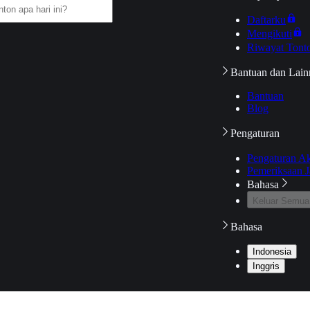
Daftarku
Mengikuti
Riwayat Tont
Bantuan dan Lain
Bantuan
Blog
Pengaturan
Pengaturan A
Pemeriksaan J
Bahasa
Keluar Semua
Bahasa
Indonesia
Inggris