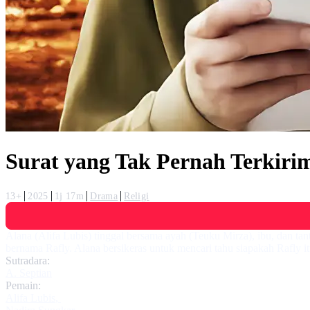
Surat yang Tak Pernah Terkiri
13+
2025
1j 17m
Drama
Religi
Alana (Alifa Lubis) tinggal bersama ayah (Teuku Mirza), ibu, dan ta
bernama Rafly. Alana bersikeras untuk mencari tahu siapakah Rafly i
Sutradara:
A. Septian
Pemain:
Alifa Lubis
,