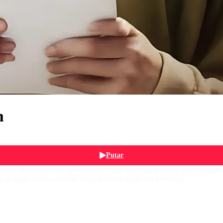
m
Putar
ntenya. Ibunya tengah sakit keras hingga meninggal dunia. Sepeninggal
tu dengan caranya sendiri tanpa bantuan ayah dan tantenya.