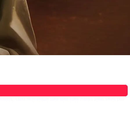
 Ibunya, Alana menemukan surat surat milik ibunya untuk sosok pria