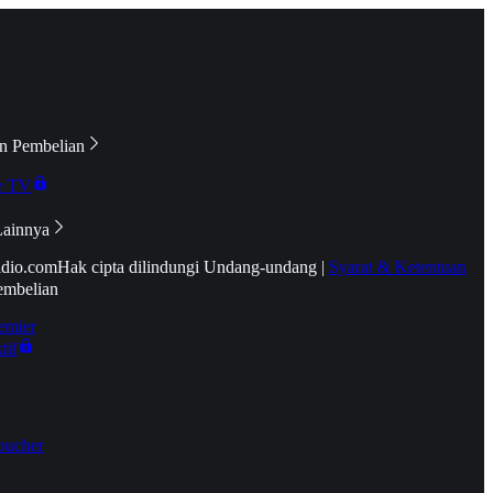
n Pembelian
e TV
Lainnya
idio.com
Hak cipta dilindungi Undang-undang
|
Syarat & Ketentuan
embelian
emier
tif
oucher