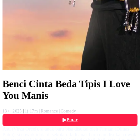
Benci Cinta Beda Tipis I Love
You Manis
13+
2025
1j 17m
Romance
Comedy
Putar
Asti (Virza Oreel), si anak baru bisa disukai oleh Firman (Dimas
Putra), si cowok idola di sekolah. Jadi anak baru dan disukai cowok