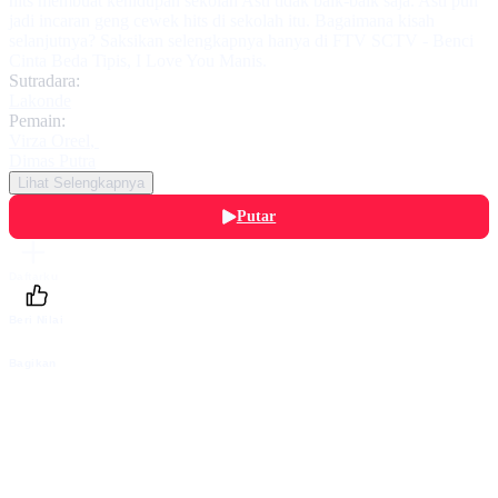
hits membuat kehidupan sekolah Asti tidak baik-baik saja. Asti pun
jadi incaran geng cewek hits di sekolah itu. Bagaimana kisah
selanjutnya? Saksikan selengkapnya hanya di FTV SCTV - Benci
Cinta Beda Tipis, I Love You Manis.
Sutradara:
Lakonde
Pemain:
Virza Oreel
,
Dimas Putra
Lihat Selengkapnya
Putar
Daftarku
Beri Nilai
Bagikan