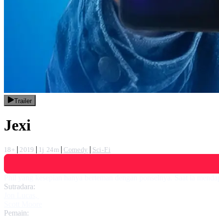
Trailer
Jexi
18+
2019
1j 24m
Comedy
Sci-Fi
Phil yang kesepian hanya berteman dengan ponselnya. Saat ia menda
Sutradara:
Jon Lucas
,
Scott Moore
Pemain: