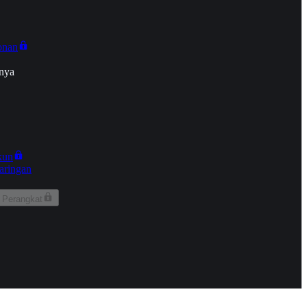
onan
nya
kun
aringan
 Perangkat