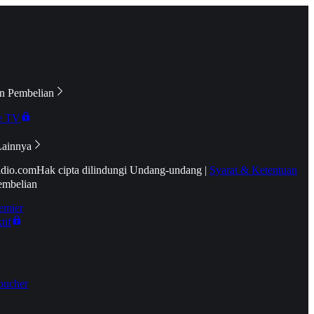
n Pembelian
e TV
Lainnya
idio.com
Hak cipta dilindungi Undang-undang
|
Syarat & Ketentuan
embelian
emier
tif
oucher