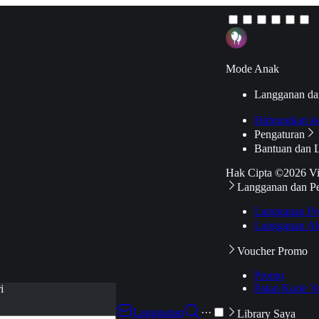
Mode Anak
Langganan da
Hubungkan k
Pengaturan
Bantuan dan 
Hak Cipta ©2026 V
Langganan dan P
Langganan Pr
Langganan Ak
Voucher Promo
Promo
Pakai Kode V
i
Langganan
···
Library Saya