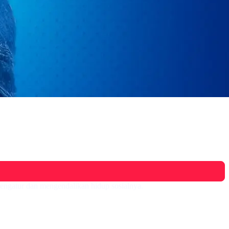
engatur dan mengendalikan hidup sosialnya.