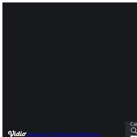
Car
Home
Live
TV Show
Sports
Kids
News