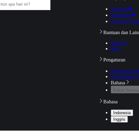
Daftarku
Mengikuti
Riwayat Tont
Bantuan dan Lain
Bantuan
Blog
Pengaturan
Pengaturan A
Pemeriksaan J
Bahasa
Keluar Semua
Bahasa
Indonesia
Inggris