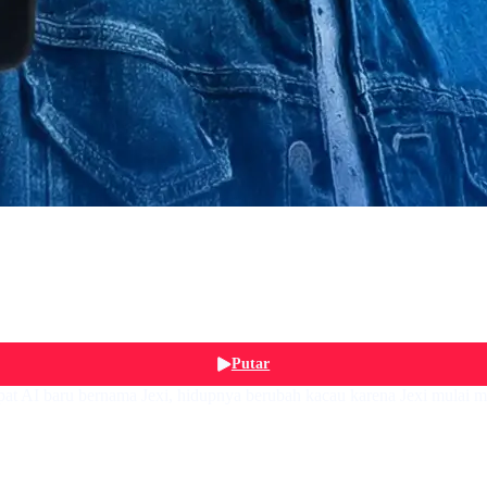
Putar
pat AI baru bernama Jexi, hidupnya berubah kacau karena Jexi mulai m