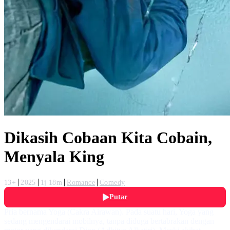
Dikasih Cobaan Kita Cobain,
Menyala King
13+
2025
1j 18m
Romance
Comedy
Putar
Pria bernama Yoga (Cakra Airawan). Pada suatu hari, Yoga yang
sedang mengendarai mobilnya, tanpa diduga bertabrakan dengan