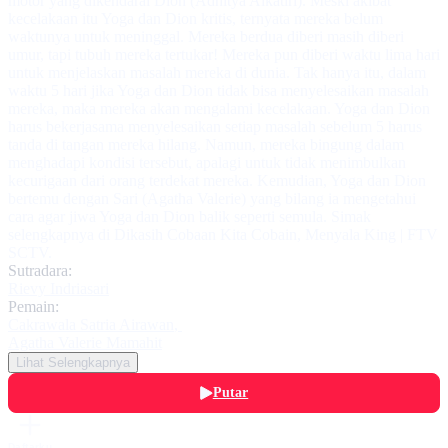
motor yang dikendarai Dion (Adhitya Alkatiri). Meski akibat
kecelakaan itu Yoga dan Dion kritis, ternyata mereka belum
waktunya untuk meninggal. Mereka berdua diberi masih diberi
umur, tapi tubuh mereka tertukar! Mereka pun diberi waktu lima hari
untuk menjelaskan masalah mereka di dunia. Tak hanya itu, dalam
waktu 5 hari jika Yoga dan Dion tidak bisa menyelesaikan masalah
mereka, maka mereka akan mengalami kecelakaan. Yoga dan Dion
harus bekerjasama menyelesaikan setiap masalah sebelum 5 harus
tanda di tangan mereka hilang. Namun, mereka bingung dalam
menghadapi kondisi tersebut, apalagi untuk tidak menimbulkan
kecurigaan dari orang terdekat mereka. Kemudian, Yoga dan Dion
bertemu dengan Sari (Agatha Valerie) yang bilang ia mengetahui
cara agar jiwa Yoga dan Dion balik seperti semula. Simak
selengkapnya di Dikasih Cobaan Kita Cobain, Menyala King | FTV
SCTV.
Sutradara:
Rievy Indriasari
Pemain:
Cakrawala Satria Airawan
,
Agatha Valerie Mamahit
Lihat Selengkapnya
Putar
Daftarku