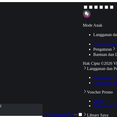
Mode Anak
Langganan da
Hubungkan k
Pengaturan
Bantuan dan 
Hak Cipta ©2026 V
Langganan dan P
Langganan Pr
Langganan Ak
Voucher Promo
Promo
Pakai Kode V
i
Langganan
···
Library Saya