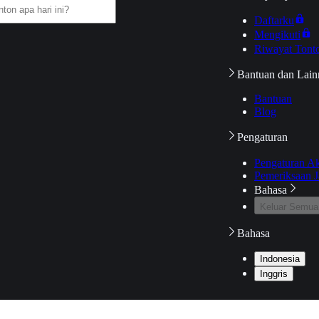
Daftarku
Mengikuti
Riwayat Tont
Bantuan dan Lain
Bantuan
Blog
Pengaturan
Pengaturan A
Pemeriksaan J
Bahasa
Keluar Semua
Bahasa
Indonesia
Inggris