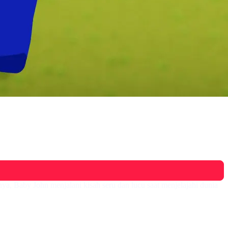
nya, Baby John menjalani kisah seru dan lucu saat menjelajahi dunia