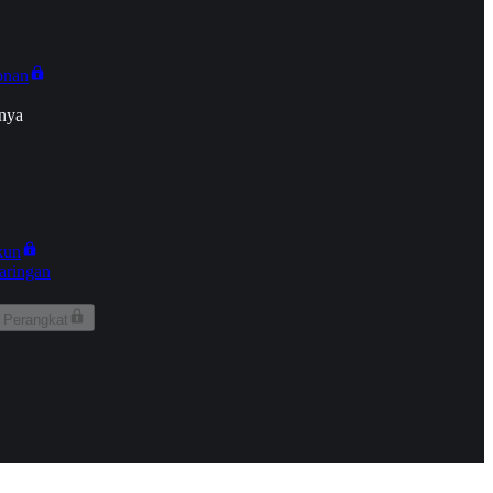
onan
nya
kun
aringan
 Perangkat