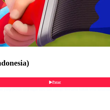
ndonesia)
Putar
un yang penuh rasa ingin tahu dan energi. Bersama kakak serta sahabat