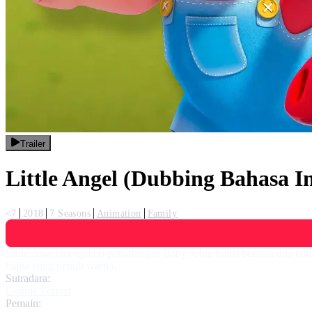
Trailer
Little Angel (Dubbing Bahasa I
<7
2018
7 Seasons
Animation
Family
Little Angel mengikuti petualangan Baby John, balita berusia dua tah
balita yang penuh warna.
Sutradara:
Connie Forrest
Pemain: