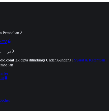
n Pembelian
e TV
Lainnya
idio.com
Hak cipta dilindungi Undang-undang
|
Syarat & Ketentuan
embelian
emier
tif
oucher