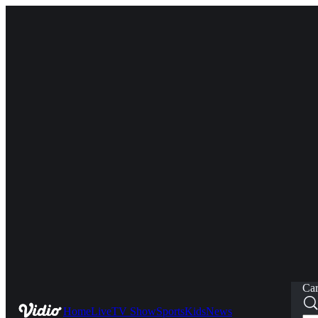
Car
Home
Live
TV Show
Sports
Kids
News