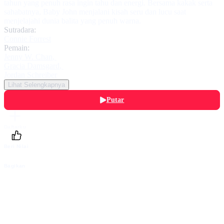
tahun yang penuh rasa ingin tahu dan energi. Bersama kakak serta
sahabatnya, Baby John menjalani kisah seru dan lucu saat
menjelajahi dunia balita yang penuh warna.
Sutradara:
Connie Forrest
Pemain:
Jenny W. Chan
,
Gracia Damsgard
,
Jordan Schreiber
Lihat Selengkapnya
Putar
Daftarku
Beri Nilai
Bagikan