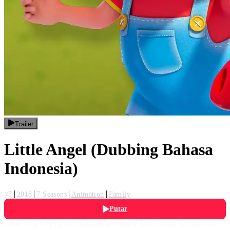
Trailer
Little Angel (Dubbing Bahasa
Indonesia)
<7
2018
7 Seasons
Animation
Family
Putar
Little Angel mengikuti petualangan Baby John, balita berusia dua