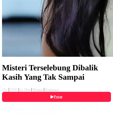
Misteri Terselebung Dibalik
Kasih Yang Tak Sampai
13+
2026
1j 20m
Drama
Romance
Putar
Yuni (Nadira Sungkar) tidak pernah menyangka di balik
persahabatannya ada kisah cinta yang tak sampai dan