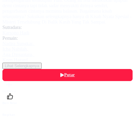
mempengaruhi kehidupan Yuni. Orang itu rela melakukan apapun
demi cintanya tapi tidak sadar menyakiti dirinya sendiri,
pengorbanan cintanya meminta balasan. Bagaimana kisah
selanjutnya? Saksikan selengkapnya hanya di Kisah Nyata Spesial -
Misteri Terselubung Di Balik Kasih Yang Tak Sampai.
Sutradara:
Karsono Hadi
Pemain:
Nadira Sungkar
,
Icha Nabilah
,
Aga Dirgantara
,
Keen Hazard
Lihat Selengkapnya
Putar
Daftarku
Beri Nilai
Bagikan