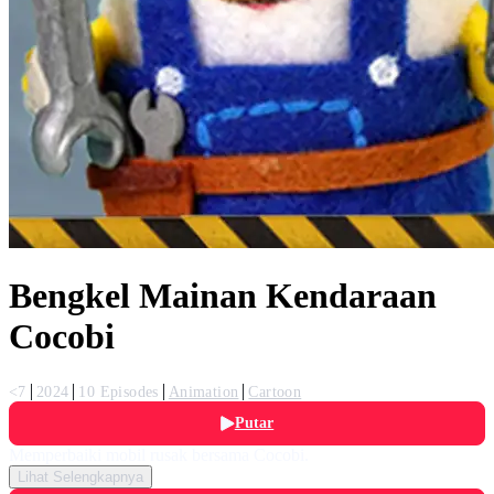
Bengkel Mainan Kendaraan
Cocobi
<7
2024
10 Episodes
Animation
Cartoon
Putar
Memperbaiki mobil rusak bersama Cocobi.
Lihat Selengkapnya