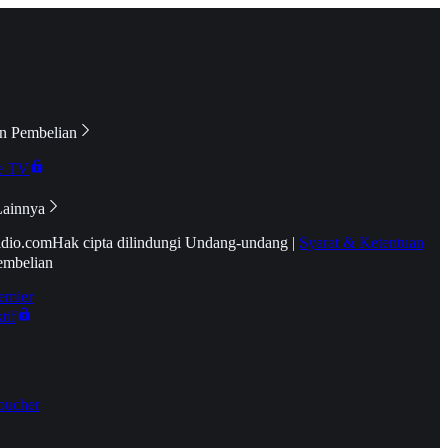
n Pembelian
e TV
Lainnya
idio.com
Hak cipta dilindungi Undang-undang
|
Syarat & Ketentuan
embelian
emier
tif
oucher