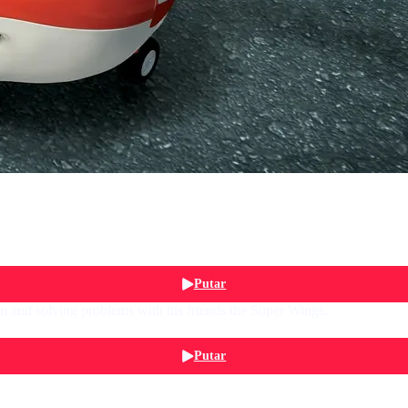
Putar
ren and solving problems with his friends the Super Wings.
Putar