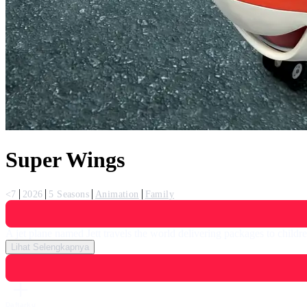
Super Wings
<7
2026
5 Seasons
Animation
Family
A jet plane named Jett travels the world delivering packages to child
Lihat Selengkapnya
Daftarku