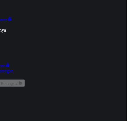
onan
nya
kun
aringan
 Perangkat