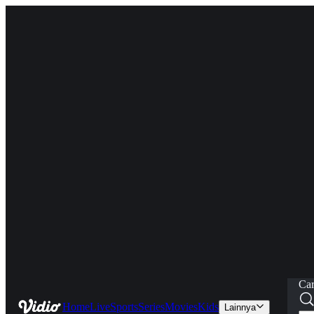
Car
Home
Live
Sports
Series
Movies
Kids
Lainnya