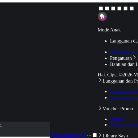
Mode Anak
Langganan da
Hubungkan k
Pengaturan
Bantuan dan 
Hak Cipta ©2026 V
Langganan dan P
Langganan Pr
Langganan Ak
Voucher Promo
Promo
Pakai Kode V
i
Langganan
···
Library Saya