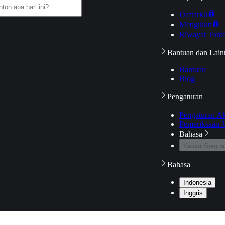
Daftarku
Mengikuti
Riwayat Tont
Bantuan dan Lain
Bantuan
Blog
Pengaturan
Pengaturan A
Pemeriksaan J
Bahasa
Keluar Semua
Bahasa
Indonesia
Inggris