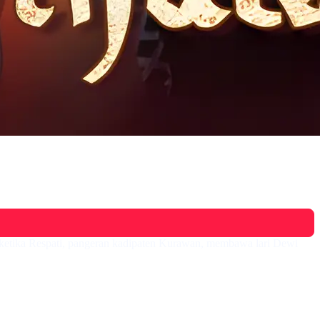
 ketika Respati, pangeran kadipaten Kurawan, membawa lari Dewi