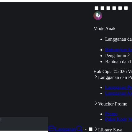
Mode Anak
Langganan da
Hubungkan k
Pengaturan
Bantuan dan 
Hak Cipta ©2026 V
Langganan dan P
Langganan Pr
Langganan Ak
Voucher Promo
Promo
Pakai Kode V
i
Langganan
···
Library Saya