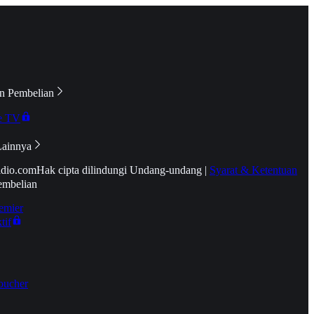
n Pembelian
e TV
Lainnya
idio.com
Hak cipta dilindungi Undang-undang
|
Syarat & Ketentuan
embelian
emier
tif
oucher