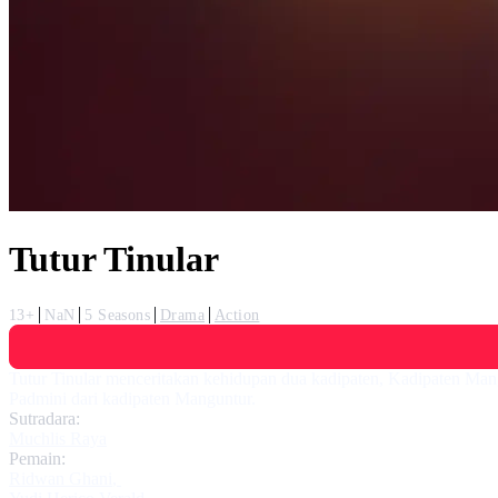
Tutur Tinular
13+
NaN
5 Seasons
Drama
Action
Tutur Tinular menceritakan kehidupan dua kadipaten, Kadipaten Man
Padmini dari kadipaten Manguntur.
Sutradara:
Muchlis Raya
Pemain:
Ridwan Ghani
,