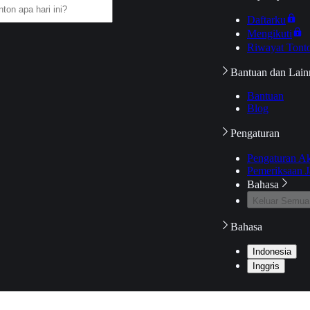
Daftarku
Mengikuti
Riwayat Tont
Bantuan dan Lain
Bantuan
Blog
Pengaturan
Pengaturan A
Pemeriksaan J
Bahasa
Keluar Semua
Bahasa
Indonesia
Inggris