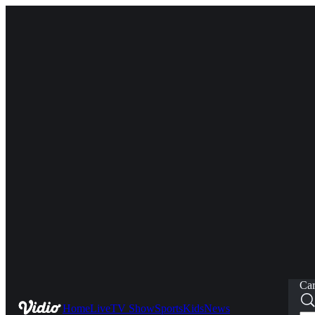
Car
Home
Live
TV Show
Sports
Kids
News