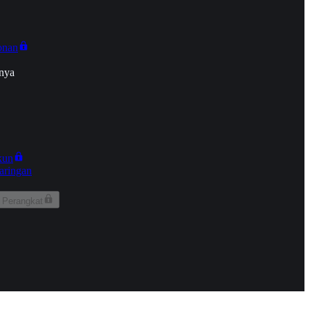
onan
nya
kun
aringan
 Perangkat