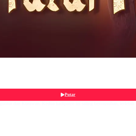
Putar
guntur dan Kurawan. Kedua kadipaten ini saling bermusuhan, terlebih