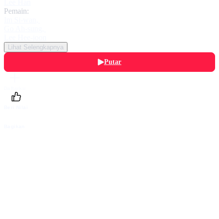
Lee Han
Pemain:
Im Si-wan
,
Go Ah-sung
,
Lee Hee-joon
Lihat Selengkapnya
Putar
Daftarku
Beri Nilai
Bagikan