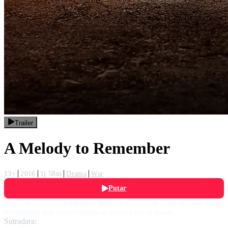
Trailer
A Melody to Remember
13+
2016
1j 58m
Drama
War
Putar
Seorang perwira membentuk paduan suara anak yatim perang untuk
melindungi dan menyembuhkan mereka lewat musik.
Sutradara: