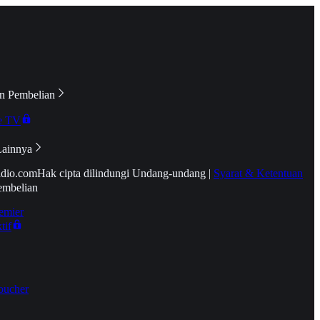
n Pembelian
e TV
Lainnya
idio.com
Hak cipta dilindungi Undang-undang
|
Syarat & Ketentuan
embelian
emier
tif
oucher