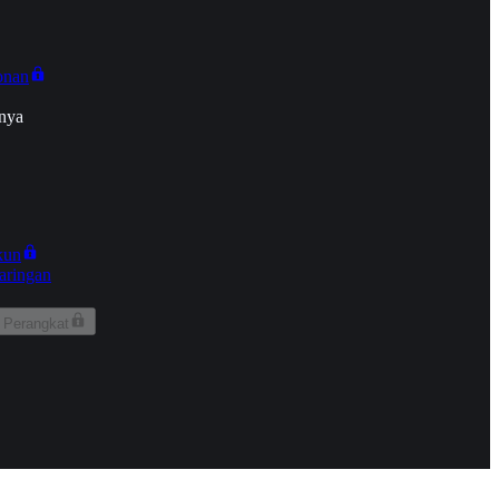
onan
nya
kun
aringan
 Perangkat