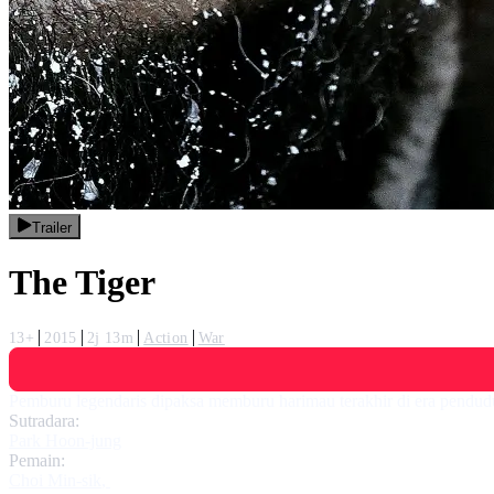
Trailer
The Tiger
13+
2015
2j 13m
Action
War
Pemburu legendaris dipaksa memburu harimau terakhir di era pendudu
Sutradara:
Park Hoon-jung
Pemain:
Choi Min-sik
,