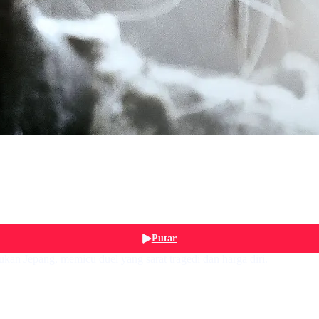
Putar
kan Jepang, memicu duel yang sarat tragedi dan harga diri.