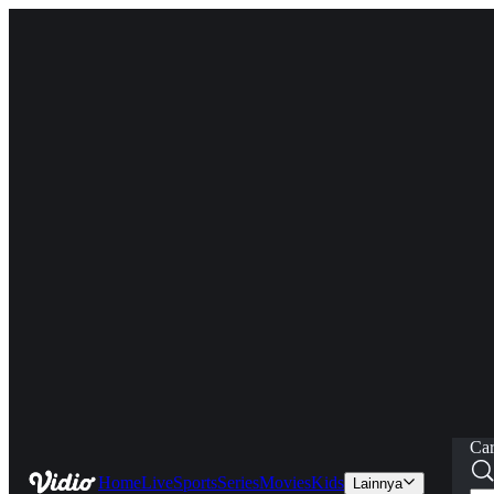
Car
Home
Live
Sports
Series
Movies
Kids
Lainnya