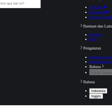
Daftarku
Mengikuti
Riwayat Tont
Bantuan dan Lain
Bantuan
Blog
Pengaturan
Pengaturan A
Pemeriksaan J
Bahasa
Keluar Semua
Bahasa
Indonesia
Inggris