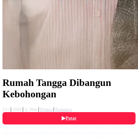
Rumah Tangga Dibangun
Kebohongan
13+
2026
1j 20m
Drama
Romance
Putar
Shafa (Intan Melodi) terpaksa menikah dengan Tama (Agung Saga)
karena permintaan ibunya (Miranty Dewi). Namun bukannya