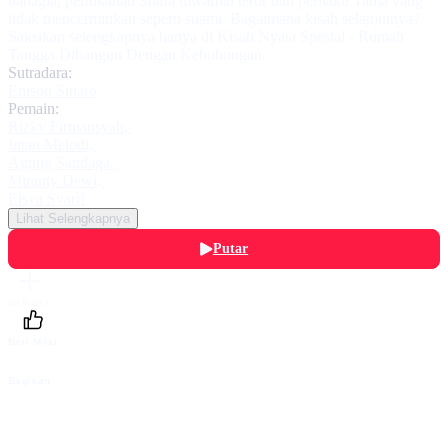
bahagia, pernikahan Shafa diwarnai teror dan perilaku Tama yang
tidak mencerminkan seperti suami. Bagaimana kisah selanjutnya?
Saksikan selengkapnya hanya di Kisah Nyata Spesial - Rumah
Tangga Dibangun Dengan Kebohongan.
Sutradara:
Enison Sinaro
Pemain:
Rizky Firmansyah
,
Intan Melodi
,
Agung Saudaga
,
Miranty Dewi
,
Elsya Syarif
Lihat Selengkapnya
Putar
Daftarku
Beri Nilai
Bagikan