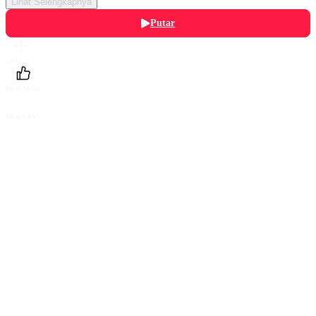
Lihat Selengkapnya
Putar
Daftarku
Beri Nilai
Bagikan