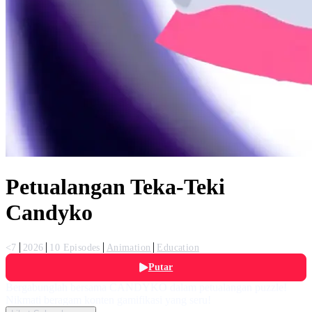
Petualangan Teka-Teki
Candyko
<7
2026
10 Episodes
Animation
Education
Putar
Bergabunglah bersama CANDYKO dalam petualangan puzzle!
Nikmati beragam konten gamifikasi yang seru!