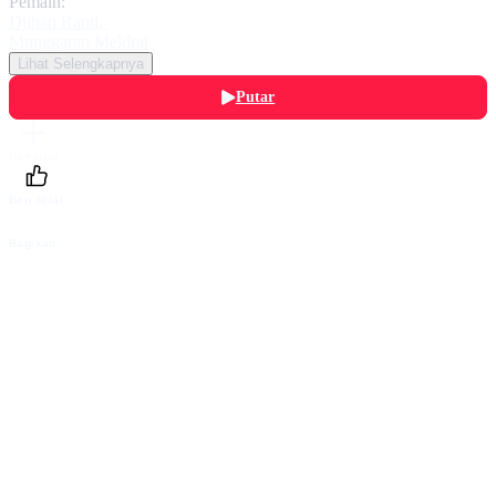
Pemain:
Djihan Ranti
,
Munggaran Meldrat
Lihat Selengkapnya
Putar
Daftarku
Beri Nilai
Bagikan