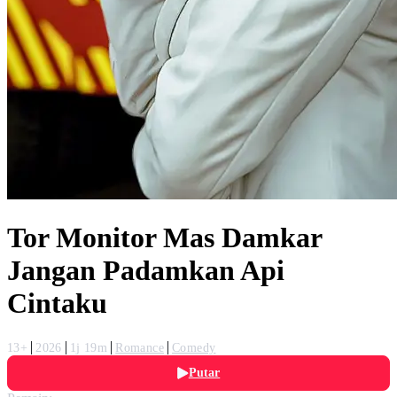
Tor Monitor Mas Damkar
Jangan Padamkan Api
Cintaku
13+
2026
1j 19m
Romance
Comedy
Putar