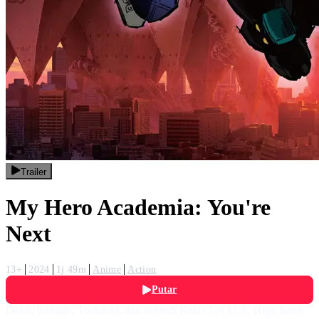
Trailer
My Hero Academia: You're
Next
13+
2024
1j 49m
Anime
Action
Putar
Deku, Bakugo, Todoroki, dan seluruh Kelas 1-A U.A. High harus