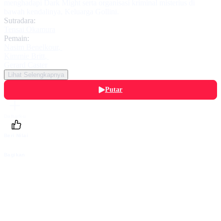
menghadapi Dark Might serta organisasi kriminal misterius di
bawah kendalinya, Keluarga Gollini.
Sutradara:
Tensai Okamura
Pemain:
Nasim Benelkour
,
Kimmie Britt
,
Gerard Caster
Lihat Selengkapnya
Putar
Daftarku
Beri Nilai
Bagikan