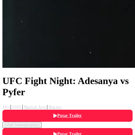
UFC Fight Night: Adesanya vs
Pyfer
18+
2026
Martial Arts
Boxing
Putar Trailer
Lihat Selengkapnya
Putar Trailer