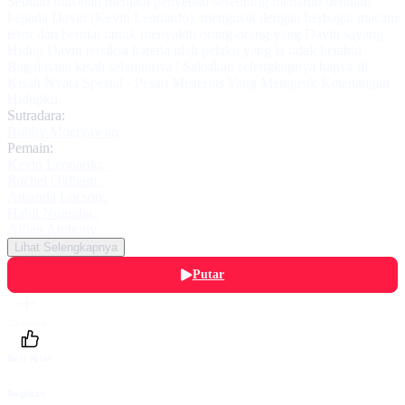
Sebuah musibah menjadi penyebab seseorang menaruh dendam
kepada Davin (Kevin Leonardo). mengusik dengan berbagai macam
teror dan berniat untuk menyakiti orang-orang yang Davin sayang.
Hidup Davin tersiksa karena ulah pelaku yang ia tidak ketahui.
Bagaimana kisah selanjutnya? Saksikan selengkapnya hanya di
Kisah Nyata Spesial - Pesan Misterius Yang Mengusik Ketenangan
Hidupku.
Sutradara:
Bobby Moeryawan
Pemain:
Kevin Leonardo
,
Rachel Oldham
,
Amanda Lucson
,
Habil Nugraha
,
Alfian Anthony
Lihat Selengkapnya
Putar
Daftarku
Beri Nilai
Bagikan