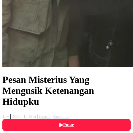
Pesan Misterius Yang
Mengusik Ketenangan
Hidupku
13+
2026
1j 19m
Drama
Romance
Putar