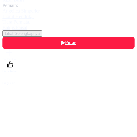
Pemain:
Angelica Simperler
,
Lionil Hendrik
,
Tiara Permata
,
Balqis Faisal
Lihat Selengkapnya
Putar
Daftarku
Beri Nilai
Bagikan