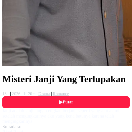
Misteri Janji Yang Terlupakan
13+
2026
1j 20m
Drama
Romance
Putar
Janji adalah janji jangan engkau berjanji seperti yang aku alami,
setelah mengingkarinya aku yang kena batunya karena telah
mengingkarinya.
Sutradara:
Rizal Basri