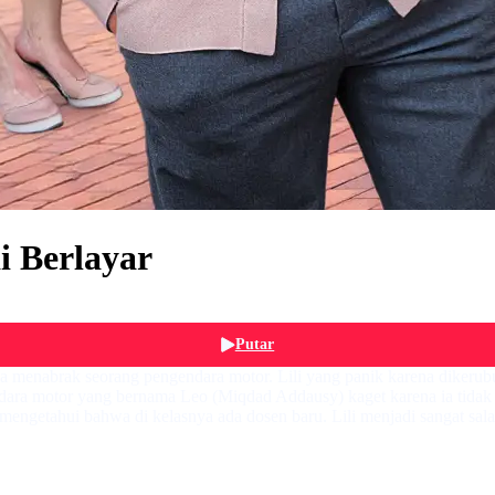
i Berlayar
Putar
aja menabrak seorang pengendara motor. Lili yang panik karena diker
ra motor yang bernama Leo (Miqdad Addausy) kaget karena ia tidak me
mengetahui bahwa di kelasnya ada dosen baru. Lili menjadi sangat sal