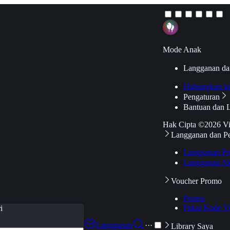
Mode Anak
Langganan da
Hubungkan k
Pengaturan
Bantuan dan 
Hak Cipta ©2026 V
Langganan dan P
Langganan Pr
Langganan Ak
Voucher Promo
Promo
Pakai Kode V
i
Langganan
···
Library Saya