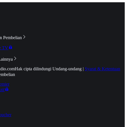
n Pembelian
e TV
Lainnya
idio.com
Hak cipta dilindungi Undang-undang
|
Syarat & Ketentuan
embelian
emier
tif
oucher