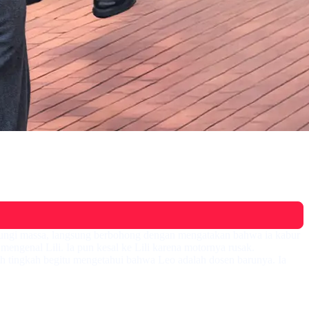
ubungi massa, langsung berbohong dengan mengatakan bahwa ia kabur
ngenal Lili. Ia pun kesal ke Lili karena motornya rusak.
ah tingkah begitu mengetahui bahwa Leo adalah dosen barunya. Ia