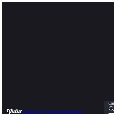
Car
Home
Live
TV Show
Sports
Kids
News