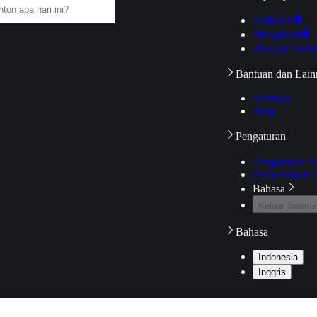
Daftarku
Mengikuti
Riwayat Tont
Bantuan dan Lain
Bantuan
Blog
Pengaturan
Pengaturan A
Pemeriksaan J
Bahasa
Keluar Semua
Bahasa
Indonesia
Inggris