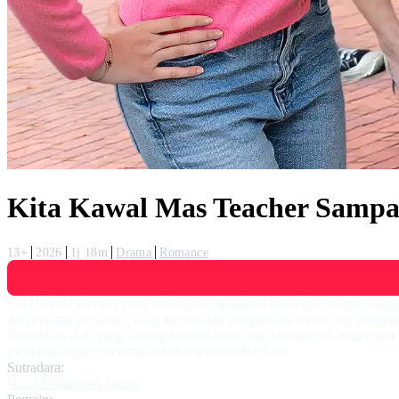
Kita Kawal Mas Teacher Sampa
13+
2026
1j 18m
Drama
Romance
Lili (Nabila Zavira) yang sedang mengendarai mobilnya, tanpa seng
dari kejaran pacarnya yang merupakan pengendara motor.ang pengenda
Kemudian, Lili yang sedang terburu-buru mau ke kampus, kaget saat 
menutup wajahnya dengan buku saat melihat Leo.
Sutradara:
Nur Muhammad Taufik