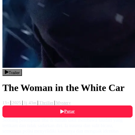
Trailer
The Woman in the White Car
13+
2025
1j 43m
Thriller
Mystery
Putar
Seorang perempuan tiba di rumah sakit membawa saudari yang
tertikam dan tidak sadarkan diri. Ia trauma dan sulit bicara,
sementara polisi menyelidiki kasusnya dan menguak identitas