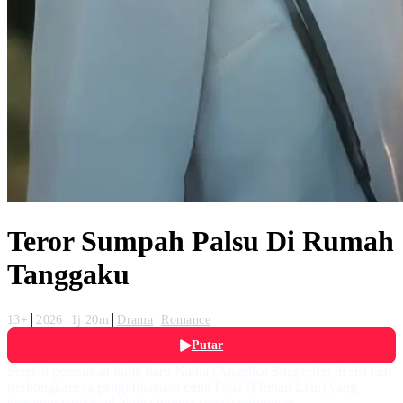
Teror Sumpah Palsu Di Rumah
Tanggaku
13+
2026
1j 20m
Drama
Romance
Putar
Setelah peresmian butik baru Nadia (Angelica Simperler) di sisi lain
trerbongkarnya pengkhianatan cinta Fajar (Firman Lian) yang