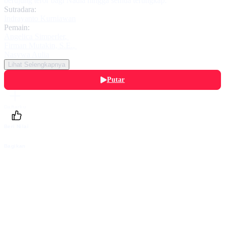
berujung teror bagi Nadia hingga semua terungkap.
Sutradara:
Indrayanto Kurniawan
Pemain:
Angelica Simperler
,
Firman Mutakin, S.E.
,
Nasywa Aulia
Lihat Selengkapnya
Putar
Daftarku
Beri Nilai
Bagikan