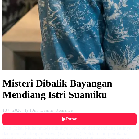
Misteri Dibalik Bayangan
Mendiang Istri Suamiku
13+
2026
1j 19m
Drama
Romance
Putar
Ivan (Ichal Muhammad) akhirnya move on dari mendiang istrinya
dan menikah dengan Novia (Fatmasury). Setelah hari pernikahan