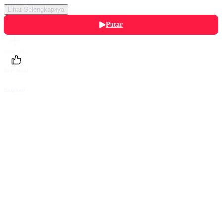
Lihat Selengkapnya
Putar
Daftarku
Beri Nilai
Bagikan