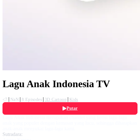
Lagu Anak Indonesia TV
<7
NaN
8 Episodes
3D Cartoon
Kids
Putar
Lagu Anak Indonesia merupakan channel yang berisi lagu-lagu
anak yang populer dengan kemasan yang lucu, sehingga diharapkan
anak-anak menyukai lagu-lagu kami.
Sutradara:
Angga Kresna