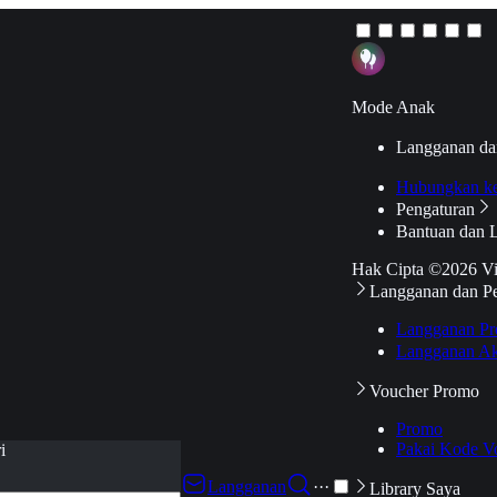
Mode Anak
Langganan da
Hubungkan k
Pengaturan
Bantuan dan 
Hak Cipta ©2026 V
Langganan dan P
Langganan Pr
Langganan Ak
Voucher Promo
Promo
Pakai Kode V
i
Langganan
···
Library Saya