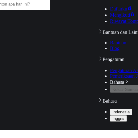
Daftarku
Mengikuti
Riwayat Tont
Bantuan dan Lain
Bantuan
Blog
Pengaturan
Pengaturan A
Pemeriksaan J
Bahasa
Keluar Semua
Bahasa
Indonesia
Inggris