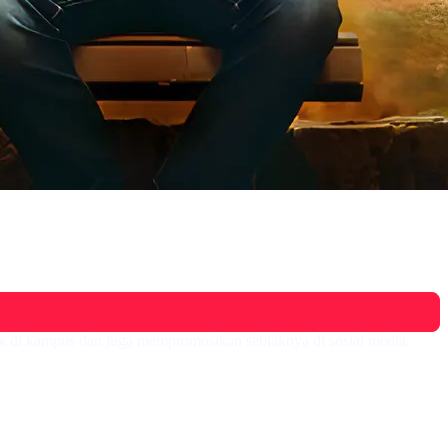
ak di kampus dan juga mempromosikan seblaknya di sosial media.