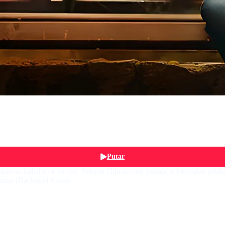
Putar
yai kuliahnya sendiri. Selama Hilman cuti kuliah, ia berjualan sebl
rina (Rachquel Nesia)