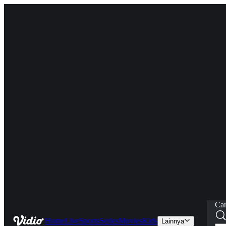
Car
Home
Live
Sports
Series
Movies
Kids
Lainnya