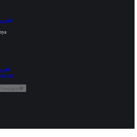
onan
nya
kun
aringan
 Perangkat