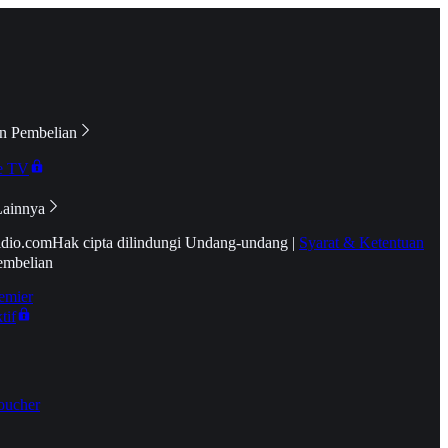
n Pembelian
e TV
Lainnya
idio.com
Hak cipta dilindungi Undang-undang
|
Syarat & Ketentuan
embelian
emier
tif
oucher