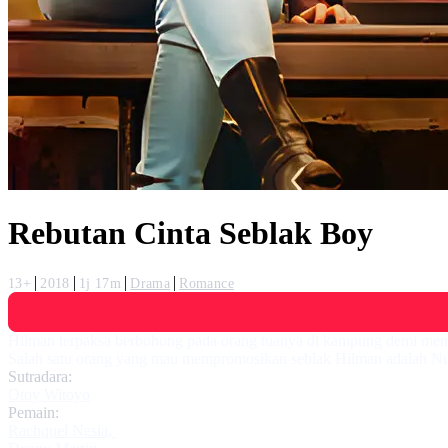
Rebutan Cinta Seblak Boy
13+
2018
1j 17m
Drama
Romance
Hilman terpaksa berbohong pada orang tuanya di kampung demi membia
Salah satu orang yang mau mempromosikan seblak Hilman adalah Nu
Sutradara:
Otoy Witoyo
Pemain:
Rachquel Nesia
,