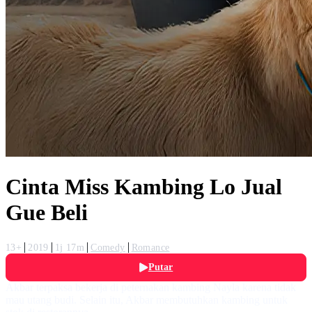
Cinta Miss Kambing Lo Jual
Gue Beli
13+
2019
1j 17m
Comedy
Romance
Putar
Akbar terpaksa bekerja di peternakan kambing Nayla karena tidak
mau utang budi. Selain itu, Akbar membutuhkan kambing untuk