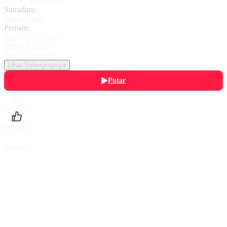
stok di restorannya.
Sutradara:
Ninos Joned
Pemain:
Rendy Kjaernett
,
Dinda Kirana
,
Naufal Samudra
Lihat Selengkapnya
Putar
Daftarku
Beri Nilai
Bagikan