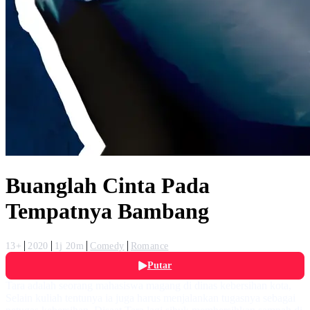
Buanglah Cinta Pada
Tempatnya Bambang
13+
2020
1j 20m
Comedy
Romance
Putar
Tara adalah seorang mahasiswa magang di dinas kebersihan kota,
Selain kuliah tentunya ia juga harus menjalankan tugasnya sebagai