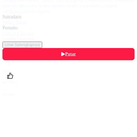
petugas kebersihan. Disaat Tara lagi sibuk membersihkan sampah di
jalanan, tiba-tiba ada pengendara mobil yang buang sampah
sembarangan ke arahnya.
Sutradara:
Ninos Joned
Pemain:
Glenca Chysara
,
Naufal Samudra
Lihat Selengkapnya
Putar
Daftarku
Beri Nilai
Bagikan