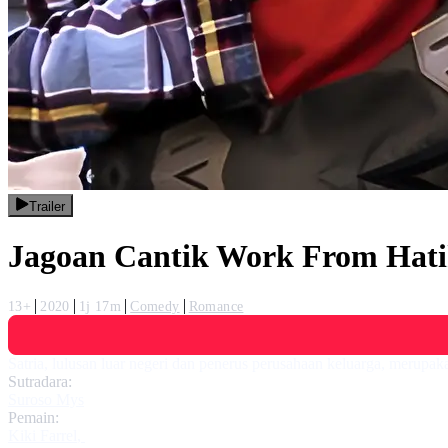
Trailer
Jagoan Cantik Work From Hat
13+
2020
1j 17m
Comedy
Romance
Satria, lulusan luar negeri dan penerus perusahaan keluarga, merupa
Sutradara:
Suroso Mys
Pemain:
Kiki Farrel
,