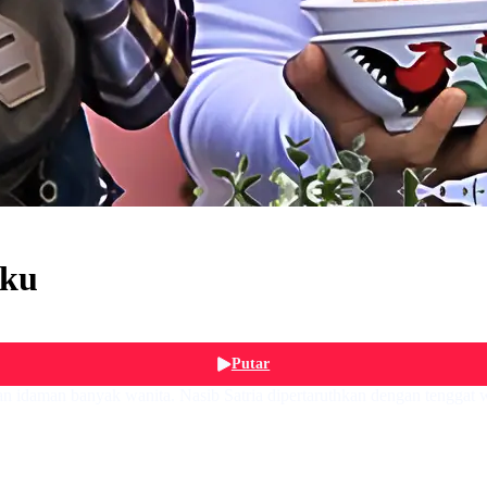
iku
Putar
kan idaman banyak wanita. Nasib Satria dipertaruthkan dengan tenggat