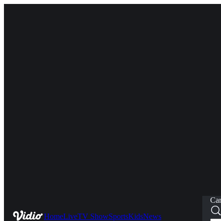
Car
Home
Live
TV Show
Sports
Kids
News