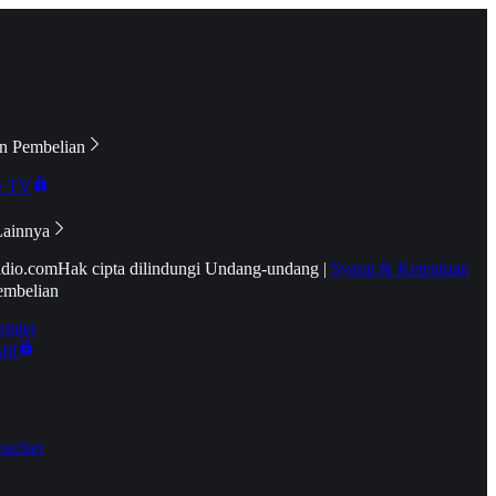
n Pembelian
e TV
Lainnya
idio.com
Hak cipta dilindungi Undang-undang
|
Syarat & Ketentuan
embelian
emier
tif
oucher