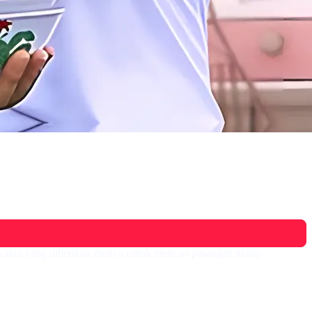
 waktu yang diberikan ibunya untuk mencari pasangan hidup.