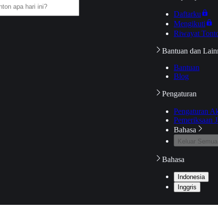
Daftarku
Mengikuti
Riwayat Tont
Bantuan dan Lain
Bantuan
Blog
Pengaturan
Pengaturan A
Pemeriksaan J
Bahasa
Keluar Semua
Bahasa
Indonesia
Inggris