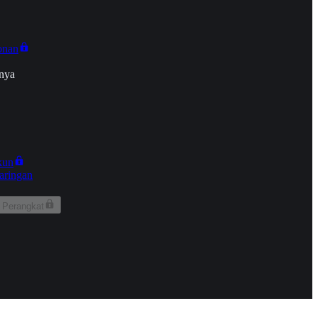
onan
nya
kun
aringan
 Perangkat