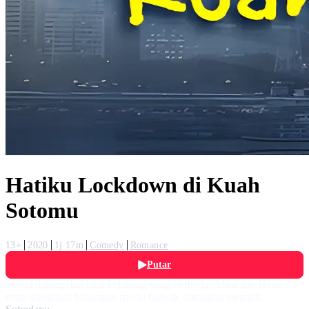
Hatiku Lockdown di Kuah
Sotomu
13+
2020
1j 17m
Comedy
Romance
Putar
Meski datang dari latar belakang yang berbeda, Alika dan Baim
tetap menjalani hubungan meski banyak rintangan menanti.