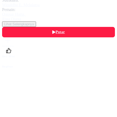
Sutradara:
Winaldha E. Melalatoa
Pemain:
Qausar Harta
,
Rina Diana
Lihat Selengkapnya
Putar
Daftarku
Beri Nilai
Bagikan