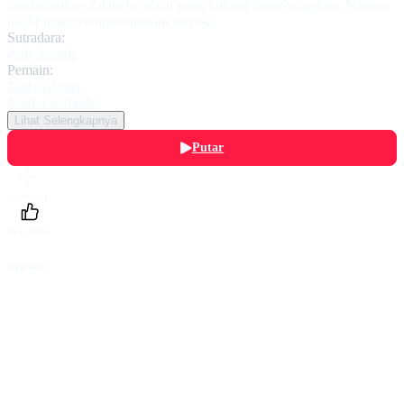
dipertemukan dalam keadaan yang kurang menyenangkan. Namun,
takdir tetap mempertemukan mereka.
Sutradara:
dedy kopola
Pemain:
Nadya Arina
,
Naufal Samudra
Lihat Selengkapnya
Putar
Daftarku
Beri Nilai
Bagikan