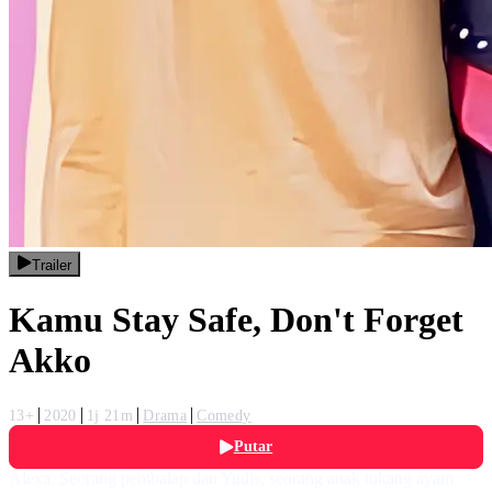
Trailer
Kamu Stay Safe, Don't Forget
Akko
13+
2020
1j 21m
Drama
Comedy
Putar
Alexa, Seorang pembalap dan Yudis, seorang anak tukang ayam