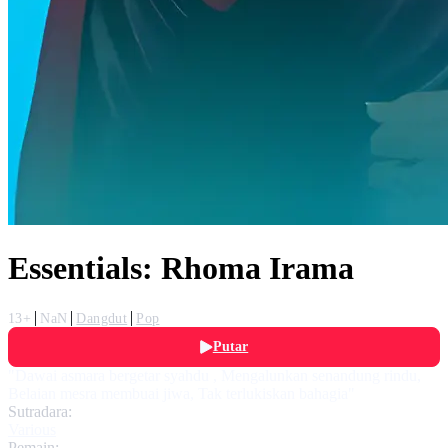
Essentials: Rhoma Irama
13+
NaN
Dangdut
Pop
Putar
"Dawai asmara bergetar syahdu , Mengalunkan senandung rindu,
Belaian mesra membuai jiwa, Tak terlukiskan bahagia"
Sutradara:
Various
Pemain: