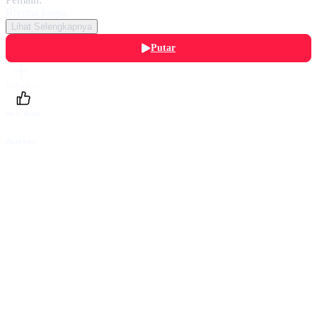
Rhoma Irama
Lihat Selengkapnya
Putar
Daftarku
Beri Nilai
Bagikan