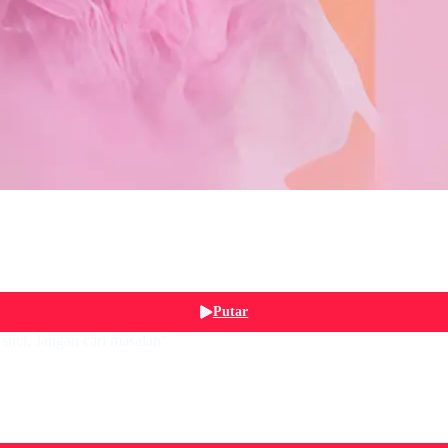
Putar
suci, Jangan cari masalah"