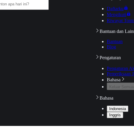
Daftarku
Mengikuti
Riwayat Tont
Bantuan dan Lain
Bantuan
Blog
Pengaturan
Pengaturan A
Pemeriksaan J
Bahasa
Keluar Semua
Bahasa
Indonesia
Inggris