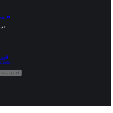
onan
nya
kun
aringan
 Perangkat