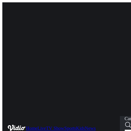
Car
Home
Live
TV Show
Sports
Kids
News