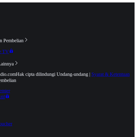
n Pembelian
e TV
Lainnya
idio.com
Hak cipta dilindungi Undang-undang
|
Syarat & Ketentuan
embelian
emier
tif
oucher