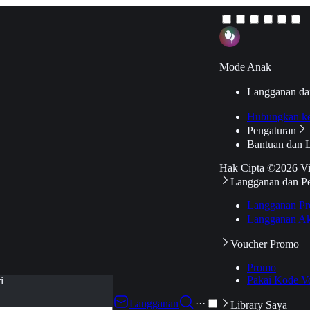
Mode Anak
Langganan da
Hubungkan k
Pengaturan
Bantuan dan 
Hak Cipta ©2026 V
Langganan dan P
Langganan Pr
Langganan Ak
Voucher Promo
Promo
Pakai Kode V
i
Langganan
···
Library Saya