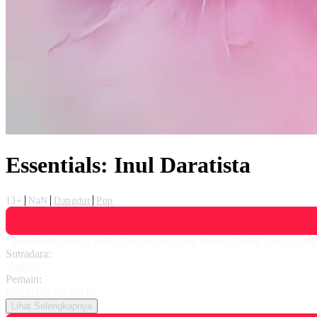
Essentials: Inul Daratista
13+
NaN
Dangdut
Pop
"Sudah ada mawar putih, Jangan cari yang merah, Sudah punya cinta 
Sutradara:
Various
Pemain:
INUL DARATISTA
Lihat Selengkapnya