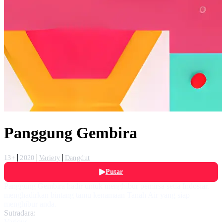
Panggung Gembira
13+
2020
Variety
Dangdut
Putar
Panggung Gembira hadir untuk menghibur pemirsa setia Indosiar.
menghadirkan bintang tamu kenamaan Tanah Air yang siap
menghibur anda.
Sutradara:
Various