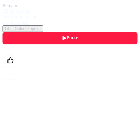
Pemain:
Chika Jessica
,
Bekti Indra Tomo
,
Jirayut Afisan
Lihat Selengkapnya
Putar
Daftarku
Beri Nilai
Bagikan