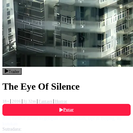
Trailer
The Eye Of Silence
18+
2016
1j 32m
Fantasy
Horror
Putar
Bisa melihat dalam kegelapan adalah berkah, tapi di Beijing, itu
kutukan
Sutradara: