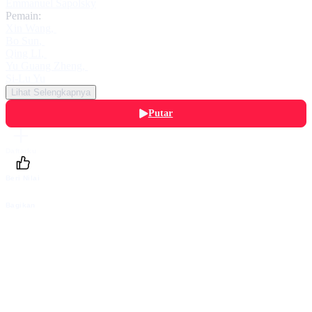
Emmanuel Sapolsky
Pemain:
Xin Wang
,
Bo Sun
,
Qing LI
,
Yu Guang Zheng
,
Si-Lu Yu
Lihat Selengkapnya
Putar
Daftarku
Beri Nilai
Bagikan