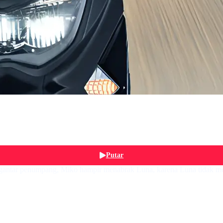
Putar
engantar penumpang, Miko hampir menabrak Luna, karena Luna tidak m