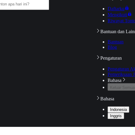
Daftarku
Mengikuti
Riwayat Tont
Bantuan dan Lain
Bantuan
Blog
Pengaturan
Pengaturan A
Pemeriksaan J
Bahasa
Keluar Semua
Bahasa
Indonesia
Inggris