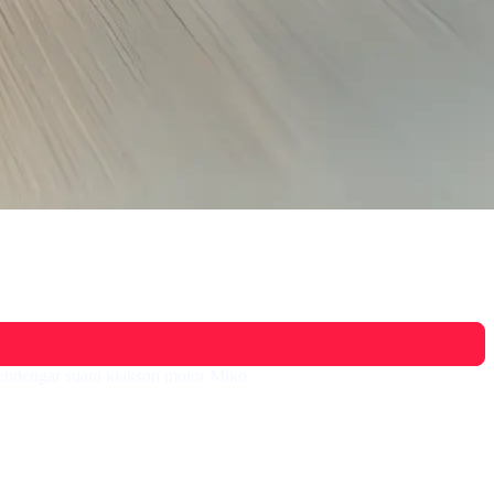
endengar suara klakson motor Miko