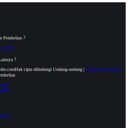
n Pembelian
e TV
Lainnya
idio.com
Hak cipta dilindungi Undang-undang
|
Syarat & Ketentuan
embelian
emier
tif
oucher