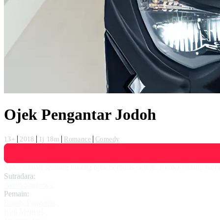
Ojek Pengantar Jodoh
13+
2018
1j 18m
Romance
Comedy
Miko adalah seorang tukang ojek berbasis online. Ketika sedang m
Sutradara:
Andri Soejarwo
Pemain:
Randy Pangalila
,
Rini Mentari
,