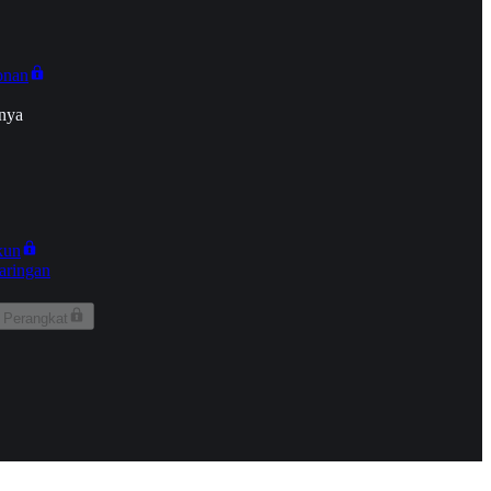
onan
nya
kun
aringan
 Perangkat