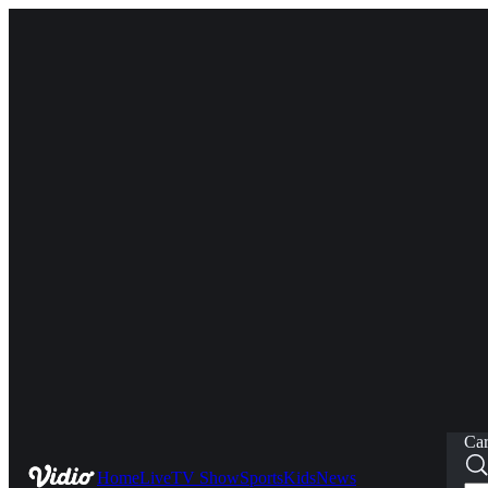
Car
Home
Live
TV Show
Sports
Kids
News