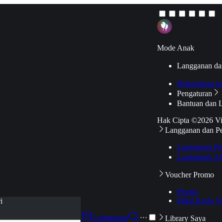
Mode Anak
Langganan da
Hubungkan k
Pengaturan
Bantuan dan 
Hak Cipta ©2026 V
Langganan dan P
Langganan Pr
Langganan Ak
Voucher Promo
Promo
Pakai Kode V
i
Langganan
···
Library Saya