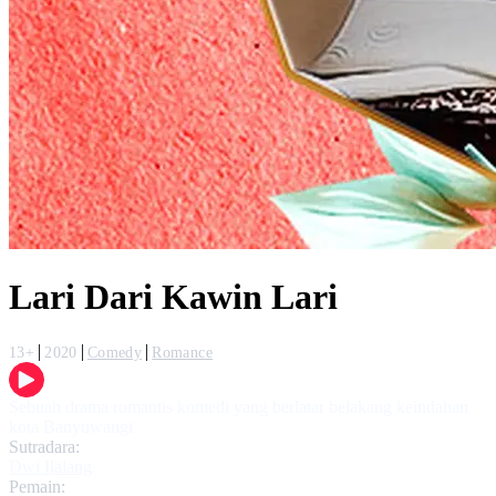
Lari Dari Kawin Lari
13+
2020
Comedy
Romance
Sebuah drama romantis komedi yang berlatar belakang keindahan
kota Banyuwangi
Sutradara:
Dwi Ilalang
Pemain: