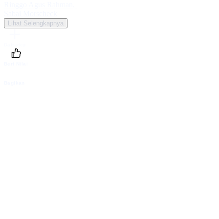
Ringgo Agus Rahman
,
Sabai Morscheck
Lihat Selengkapnya
Daftarku
Beri Nilai
Bagikan