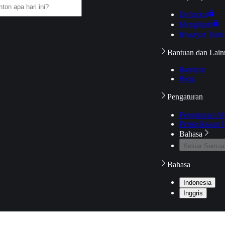
Daftarku
Mengikuti
Riwayat Tont
Bantuan dan Lain
Bantuan
Blog
Pengaturan
Pengaturan A
Pemeriksaan J
Bahasa
Keluar Semua
Bahasa
Indonesia
Inggris