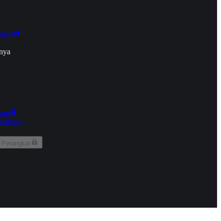
onan
nya
kun
aringan
 Perangkat