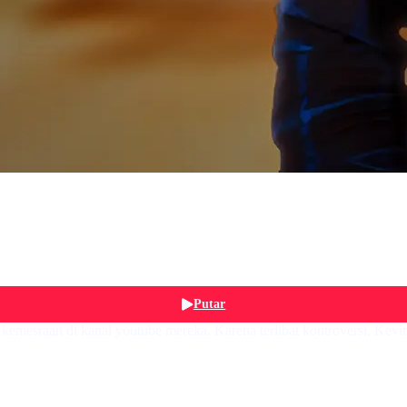
Putar
emesraan di kanal youtube mereka. Karena terlibat kontroversi, Kevi