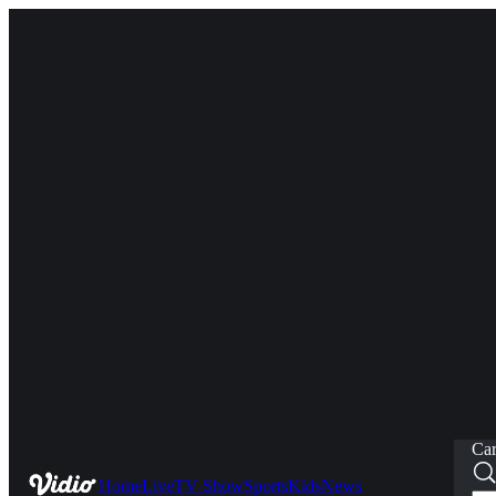
Car
Home
Live
TV Show
Sports
Kids
News