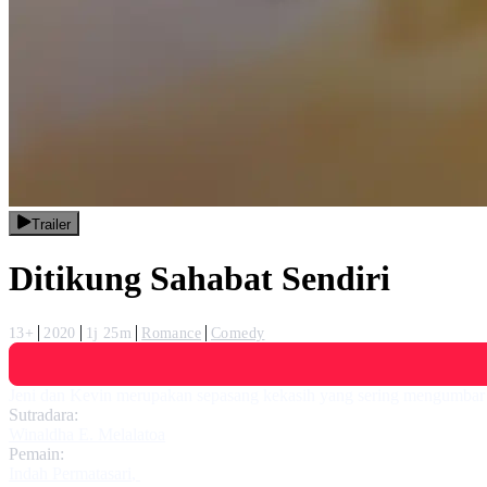
Trailer
Ditikung Sahabat Sendiri
13+
2020
1j 25m
Romance
Comedy
Jeni dan Kevin merupakan sepasang kekasih yang sering mengumbar k
Sutradara:
Winaldha E. Melalatoa
Pemain:
Indah Permatasari
,