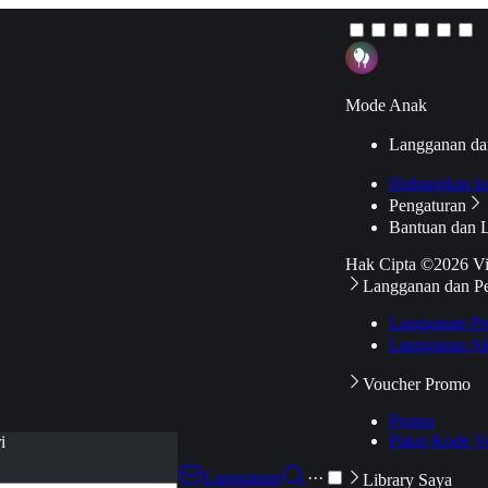
Mode Anak
Langganan da
Hubungkan k
Pengaturan
Bantuan dan 
Hak Cipta ©2026 V
Langganan dan P
Langganan Pr
Langganan Ak
Voucher Promo
Promo
Pakai Kode V
i
Langganan
···
Library Saya