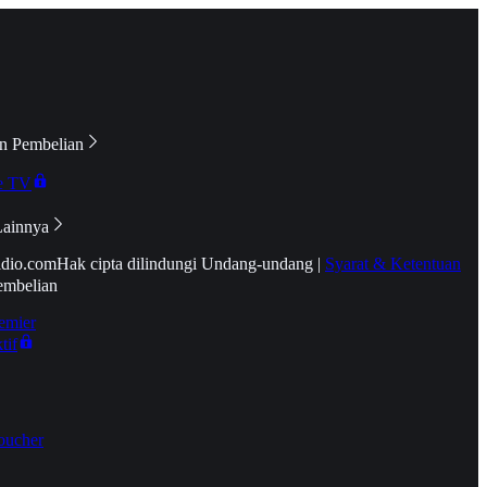
n Pembelian
e TV
Lainnya
idio.com
Hak cipta dilindungi Undang-undang
|
Syarat & Ketentuan
embelian
emier
tif
oucher