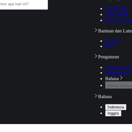
Daftarku
Mengikuti
Riwayat Tont
Bantuan dan Lain
Bantuan
Blog
Pengaturan
Pengaturan A
Pemeriksaan J
Bahasa
Keluar Semua
Bahasa
Indonesia
Inggris