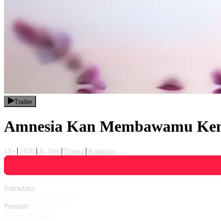
Trailer
Amnesia Kan Membawamu Kem
13+
2020
1j 20m
Drama
Romance
Setelah bertungangan, malapetaka harus menghampiri Ridwan dan Yu
Sutradara:
Winaldha E. Melalatoa
Pemain:
Naufal Samudra
,