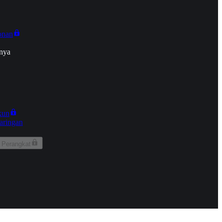
onan
nya
kun
aringan
 Perangkat