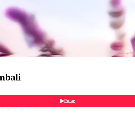
bali
Putar
ra hingga membuat Yura hilang ingatan.