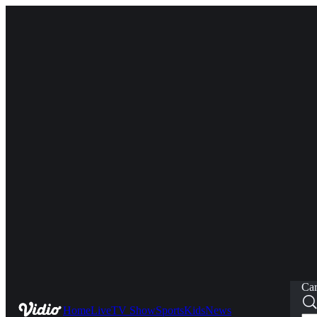
Car
Home
Live
TV Show
Sports
Kids
News