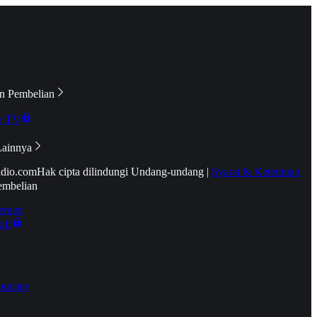
n Pembelian
e TV
Lainnya
idio.com
Hak cipta dilindungi Undang-undang
|
Syarat & Ketentuan
embelian
emier
tif
oucher